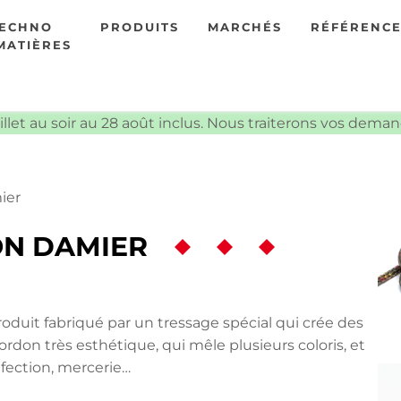
TECHNO
PRODUITS
MARCHÉS
RÉFÉRENC
MATIÈRES
illet au soir au 28 août inclus. Nous traiterons vos dema
ier
N DAMIER
oduit fabriqué par un tressage spécial qui crée des
ordon très esthétique, qui mêle plusieurs coloris, et
nfection, mercerie…