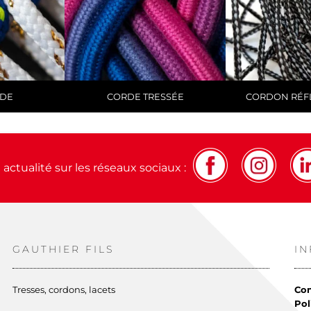
RDE
CORDE TRESSÉE
CORDON RÉF
actualité sur les réseaux sociaux :
GAUTHIER FILS
I
Tresses, cordons, lacets
Con
Pol