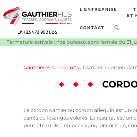
Skip
L’ENTREPRISE
to
ET 
content
CONTACT
+33 473 952 006
Fermeture estivale : nos bureaux sont fermés du 31 ju
Gauthier Fils
›
Produits
›
Cordons
›
Cordon dam
CORDO
Le cordon damier ou cordon arlequin est un pr
carrés ou losanges colorés. Le résultat est un c
peut être utilisé en packaging, décoration, co