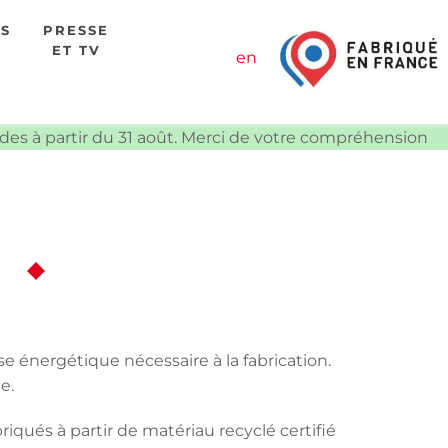
ES
PRESSE
ET TV
en
ndes à partir du 31 août. Merci de votre compréhension
se énergétique nécessaire à la fabrication.
e.
qués à partir de matériau recyclé certifié