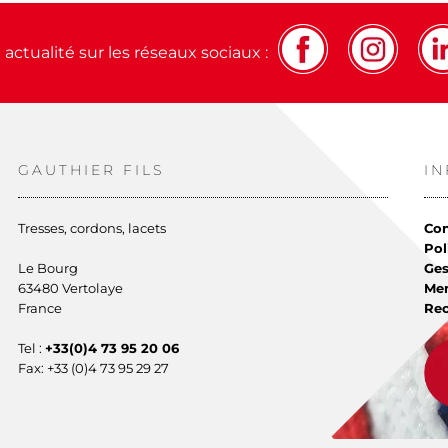
actualité sur les réseaux sociaux :
GAUTHIER FILS
I
Tresses, cordons, lacets
Con
Pol
Le Bourg
Ges
63480 Vertolaye
Men
France
Re
Tel :
+33(0)4 73 95 20 06
Fax: +33 (0)4 73 95 29 27