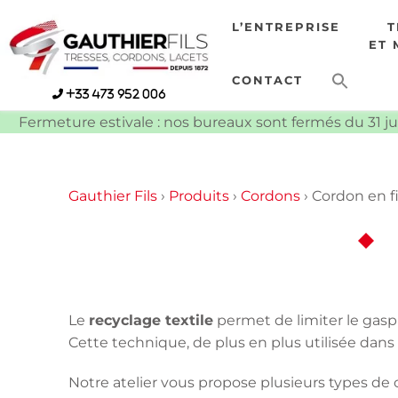
Skip
L’ENTREPRISE
to
ET 
content
CONTACT
+33 473 952 006
Fermeture estivale : nos bureaux sont fermés du 31 ju
Gauthier Fils
›
Produits
›
Cordons
›
Cordon en fi
Le
recyclage textile
permet de limiter le gaspi
Cette technique, de plus en plus utilisée dans
Notre atelier vous propose plusieurs types de 