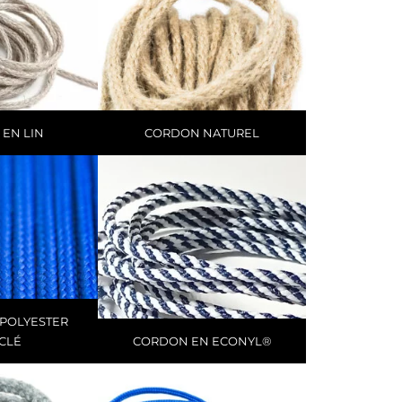
EN LIN
CORDON NATUREL
POLYESTER
CLÉ
CORDON EN ECONYL®