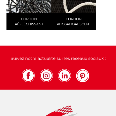
CORDON
CORDON
RÉFLÉCHISSANT
PHOSPHORESCENT
Suivez notre actualité sur les réseaux sociaux :