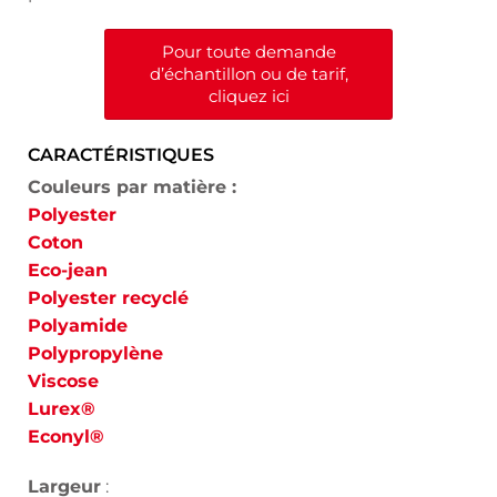
Pour toute demande
d’échantillon ou de tarif,
cliquez ici
CARACTÉRISTIQUES
Couleurs par matière :
Polyester
Coton
Eco-jean
Polyester recyclé
Polyamide
Polypropylène
Viscose
Lurex®
Econyl®
Largeur
: