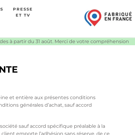
ES
PRESSE
ET TV
ndes à partir du 31 août. Merci de votre compréhension
ENTE
eine et entière aux présentes conditions
ditions générales d’achat, sauf accord
société sauf accord spécifique préalable à la
lient emporte l’adhésion sans réserve, de ce