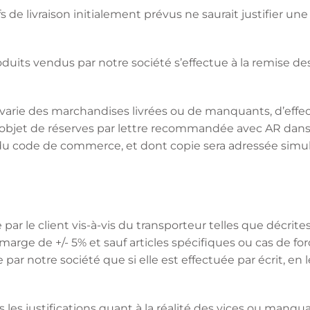
tifs de livraison initialement prévus ne saurait justifier u
roduits vendus par notre société s’effectue à la remise de
 d’avarie des marchandises livrées ou de manquants, d’eff
 l’objet de réserves par lettre recommandée avec AR dans
3 du code de commerce, et dont copie sera adressée simu
par le client vis-à-vis du transporteur telles que décrites
rge de +/- 5% et sauf articles spécifiques ou cas de forc
ée par notre société que si elle est effectuée par écrit, 
tes les justifications quant à la réalité des vices ou manq