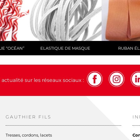
UE “OCÉAN”
ELASTIQUE DE MASQUE
RUBAN ÉL
actualité sur les réseaux sociaux :
GAUTHIER FILS
I
Tresses, cordons, lacets
Con