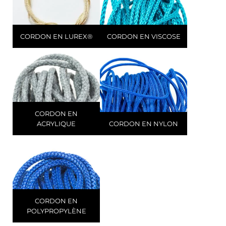
CORDON EN LUREX®
CORDON EN VISCOSE
CORDON EN
ACRYLIQUE
CORDON EN NYLON
CORDON EN
POLYPROPYLÈNE