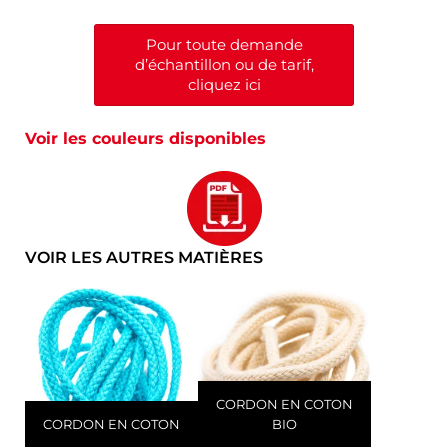
Pour toute demande
d’échantillon ou de tarif,
cliquez ici
Voir les couleurs disponibles
VOIR LES AUTRES MATIÈRES
CORDON EN COTON
CORDON EN COTON
BIO