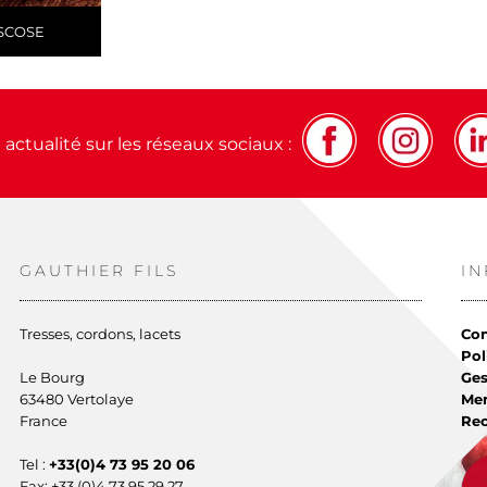
ISCOSE
actualité sur les réseaux sociaux :
GAUTHIER FILS
I
Tresses, cordons, lacets
Con
Pol
Le Bourg
Ges
63480 Vertolaye
Men
France
Re
Tel :
+33(0)4 73 95 20 06
Fax: +33 (0)4 73 95 29 27