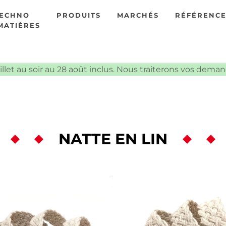
TECHNO
PRODUITS
MARCHÉS
RÉFÉRENC
MATIÈRES
illet au soir au 28 août inclus. Nous traiterons vos dema
NATTE EN LIN