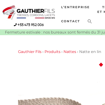
Skip
L’ENTREPRISE
to
ET 
content
CONTACT
+33 473 952 006
Fermeture estivale : nos bureaux sont fermés du 31 ju
Gauthier Fils
›
Produits
›
Nattes
›
Natte en lin